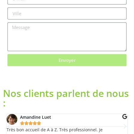
Envoyer
Nos clients parlent de nous
:
Amandine Luet





l.
Très bon accueil de A à Z. Très professionnel. Je
E