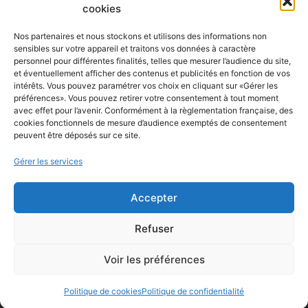
cookies
Nos partenaires et nous stockons et utilisons des informations non
CONTACT
sensibles sur votre appareil et traitons vos données à caractère
personnel pour différentes finalités, telles que mesurer l’audience du site,
Contactez-nous
et éventuellement afficher des contenus et publicités en fonction de vos
intérêts. Vous pouvez paramétrer vos choix en cliquant sur «Gérer les
préférences». Vous pouvez retirer votre consentement à tout moment
avec effet pour l’avenir. Conformément à la règlementation française, des
cookies fonctionnels de mesure d’audience exemptés de consentement
peuvent être déposés sur ce site.
Gérer les services
Accepter
Refuser
© Tous droits réservés –
Mentions légales
–
Données
personnelles
–
Plan du site
–
Site Internet | Les
Voir les préférences
Agences du Web | Angers
Politique de cookies
Politique de confidentialité