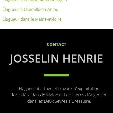
Élagueur à Chemillé-en-Anjou
Élagueur dans le Maine-et-loire
CONTACT
JOSSELIN HENRIE
Elagage, abattage et travaux d’exploitation
forestière dans le
Maine et Loire
, près d’
Angers
et
dans les Deux Sèvres à Bressuire.