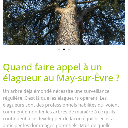
Quand faire appel à un
élagueur au May-sur-Èvre ?
Un arbre déjà émondé nécessite une surveillance
régulière. C’est là que les élagueurs opèrent. Les
élagueurs sont des professionnels habilités qui voient
comment émonder les arbres de manière à ce qu’ils
continuent à se développer de façon équilibrée et à
anticiper les dommages potentiels. Mais de quelle