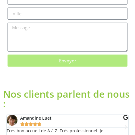
Envoyer
Nos clients parlent de nous
:
Amandine Luet





l.
Très bon accueil de A à Z. Très professionnel. Je
E