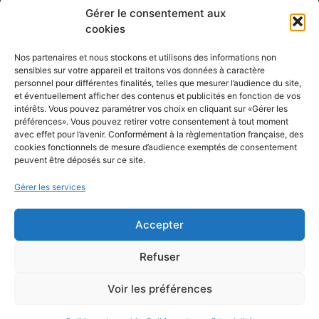
Gérer le consentement aux
cookies
Nos partenaires et nous stockons et utilisons des informations non
CONTACT
sensibles sur votre appareil et traitons vos données à caractère
personnel pour différentes finalités, telles que mesurer l’audience du site,
Contactez-nous
et éventuellement afficher des contenus et publicités en fonction de vos
intérêts. Vous pouvez paramétrer vos choix en cliquant sur «Gérer les
préférences». Vous pouvez retirer votre consentement à tout moment
avec effet pour l’avenir. Conformément à la règlementation française, des
cookies fonctionnels de mesure d’audience exemptés de consentement
peuvent être déposés sur ce site.
Gérer les services
Accepter
Refuser
© Tous droits réservés –
Mentions légales
–
Données
personnelles
–
Plan du site
–
Site Internet | Les
Voir les préférences
Agences du Web | Angers