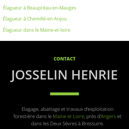
Élagueur à Beaupréau-en-Mauges
Élagueur à Chemillé-en-Anjou
Élagueur dans le Maine-et-loire
CONTACT
JOSSELIN HENRIE
Elagage, abattage et travaux d’exploitation
forestière dans le
Maine et Loire
, près d’
Angers
et
dans les Deux Sèvres à Bressuire.