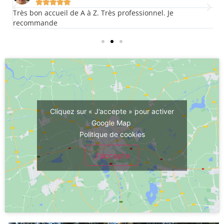





l.
Très bon accueil de A à Z. Très professionnel. Je
E
recommande
Cliquez sur « J’accepte » pour activer
Google Map
Politique de cookies
J’accepte