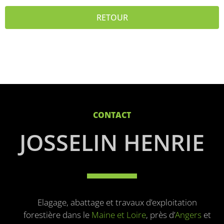
RETOUR
CONTACT
JOSSELIN HENRIE
Elagage, abattage et travaux d’exploitation
forestière dans le
Maine et Loire
, près d’
Angers
et