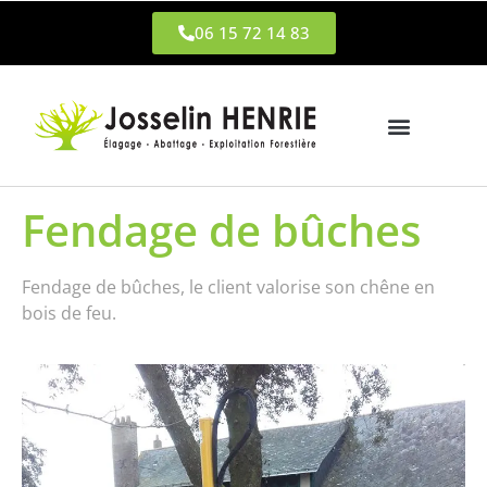
06 15 72 14 83
Fendage de bûches
Fendage de bûches, le client valorise son chêne en
bois de feu.